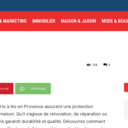
 maison avec des
 & MARKETING
IMMOBILIER
MAISON & JARDIN
MODE & BEA
par des experts à Aix en
vaux de toiture par des experts à...
134
0
terest
WhatsApp
erts à Aix en Provence assurent une protection
maison. Qu’il s’agisse de rénovation, de réparation ou
nels garantit durabilité et qualité. Découvrez comment