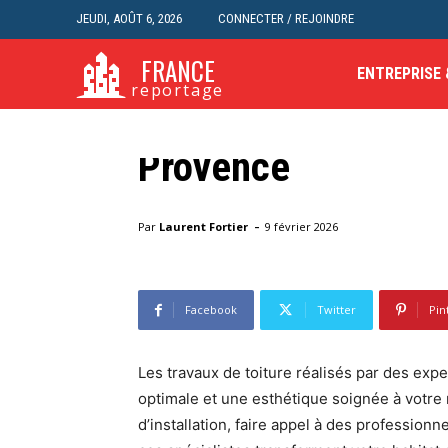
JEUDI, AOÛT 6, 2026
CONNECTER / REJOINDRE
Blog
Transformez votre
FRANCE
ENTREPRISE
reportage
travaux de toiture 
Provence
Accueil
Blog
Transformez votre maison avec des tra
-
Par
Laurent Fortier
9 février 2026
Facebook
Twitter
Pin
Les travaux de toiture réalisés par des exp
optimale et une esthétique soignée à votre 
d’installation, faire appel à des profession