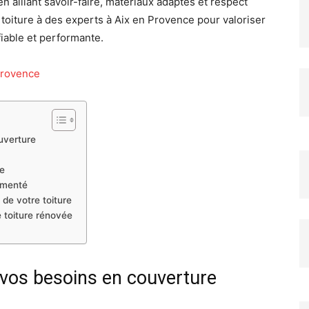
en alliant savoir-faire, matériaux adaptés et respect
toiture à des experts à Aix en Provence pour valoriser
fiable et performante.
Provence
uverture
re
rimenté
 de votre toiture
e toiture rénovée
 vos besoins en couverture