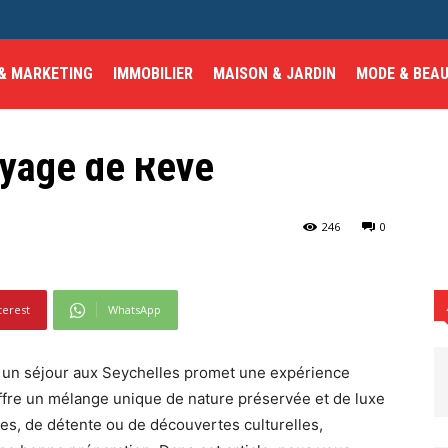
 & MARKETING
IMMOBILIER
MAISON & JARDIN
MODE & BEA
lles : Comment
oyage de Rêve
niser Votre Voyage de Rêve
246
0
terest
WhatsApp
, un séjour aux Seychelles promet une expérience
 offre un mélange unique de nature préservée et de luxe
es, de détente ou de découvertes culturelles,