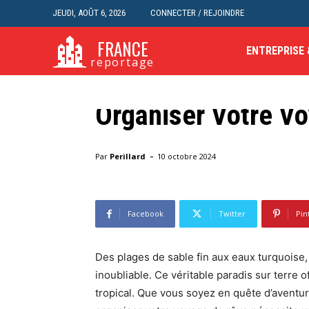
JEUDI, AOÛT 6, 2026
CONNECTER / REJOINDRE
FRANCE
ENTREPRISE
Blog
reportage
Séjour aux Seyche
Organiser Votre V
Accueil
Blog
Séjour aux Seychelles : Comment Orga
-
Par
Perillard
10 octobre 2024
Facebook
Twitter
Pin
Des plages de sable fin aux eaux turquoise
inoubliable. Ce véritable paradis sur terre
tropical. Que vous soyez en quête d’aventur